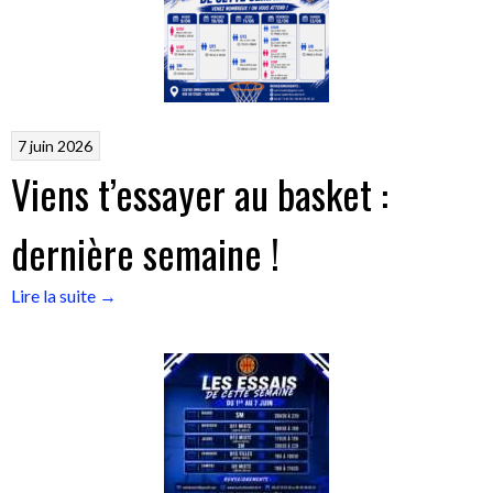
7 juin 2026
Viens t’essayer au basket :
dernière semaine !
« Viens
Lire la suite
→
t’essayer
au
basket
:
dernière
semaine
! »