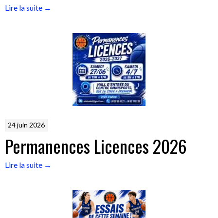
« Attention
Lire la suite
→
:
Permanences
licences »
24 juin 2026
Permanences Licences 2026
« Permanences
Lire la suite
→
Licences
2026 »