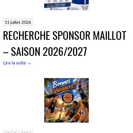
11 juillet 2026
RECHERCHE SPONSOR MAILLOT
– SAISON 2026/2027
« RECHERCHE
Lire la suite
→
SPONSOR
MAILLOT
–
SAISON
2026/2027 »