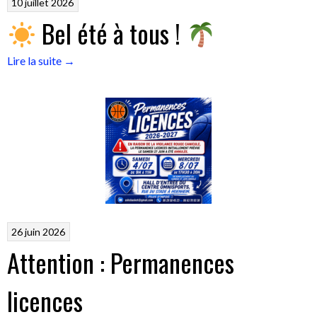
10 juillet 2026
Bel été à tous !
«
Lire la suite
→
Bel
été
à
tous
!
»
26 juin 2026
Attention : Permanences
licences