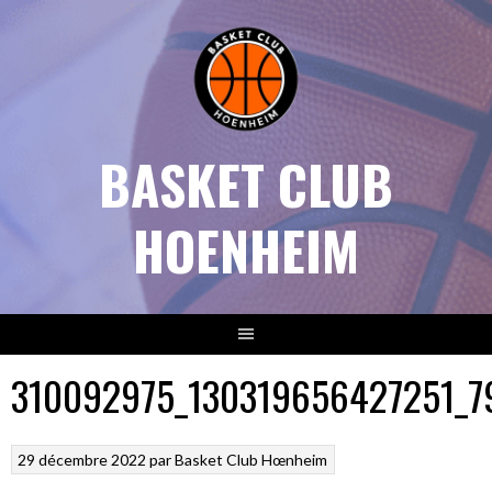
Aller
au
contenu
BASKET CLUB
HOENHEIM
310092975_130319656427251_7
29 décembre 2022
par
Basket Club Hœnheim