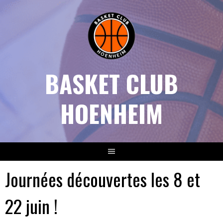
Aller
au
contenu
BASKET CLUB
HOENHEIM
Journées découvertes les 8 et
22 juin !