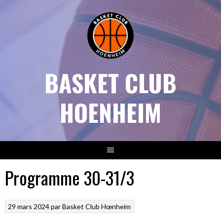
Aller
au
contenu
BASKET CLUB
HOENHEIM
Programme 30-31/3
29 mars 2024
par
Basket Club Hœnheim